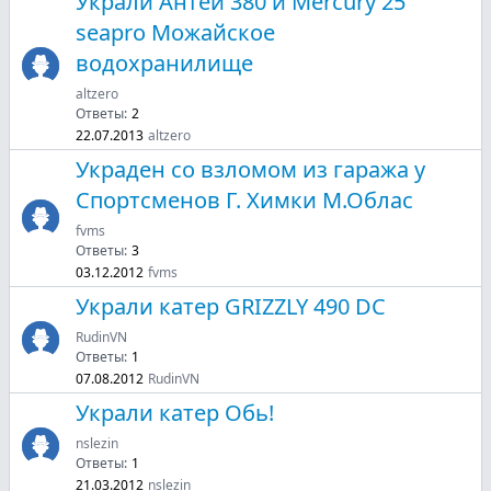
Украли Антей 380 и Mercury 25
seapro Можайское
водохранилище
altzero
Ответы:
2
22.07.2013
altzero
Украден со взломом из гаража у
Спортсменов Г. Химки М.Облас
fvms
Ответы:
3
03.12.2012
fvms
Украли катер GRIZZLY 490 DC
RudinVN
Ответы:
1
07.08.2012
RudinVN
Украли катер Обь!
nslezin
Ответы:
1
21.03.2012
nslezin